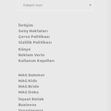
Kategoriler
İletişim
Satış Noktaları
Çerez Politikası
Gizlilik Politikası
Künye
Reklam Verin
Kullanım Koşulları
MAG Summer
MAG Kids
MAG Bride
MAG Deko
İnşaat Emlak
Business
Yazarlarımız