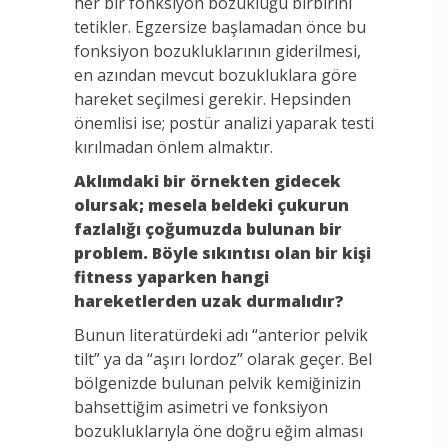
her bir fonksiyon bozukluğu birbirini
tetikler. Egzersize başlamadan önce bu
fonksiyon bozukluklarının giderilmesi,
en azından mevcut bozukluklara göre
hareket seçilmesi gerekir. Hepsinden
önemlisi ise; postür analizi yaparak testi
kırılmadan önlem almaktır.
Aklımdaki bir örnekten gidecek
olursak; mesela beldeki çukurun
fazlalığı çoğumuzda bulunan bir
problem. Böyle sıkıntısı olan bir kişi
fitness yaparken hangi
hareketlerden uzak durmalıdır?
Bunun literatürdeki adı “anterior pelvik
tilt” ya da “aşırı lordoz” olarak geçer. Bel
bölgenizde bulunan pelvik kemiğinizin
bahsettiğim asimetri ve fonksiyon
bozukluklarıyla öne doğru eğim alması