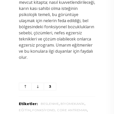
mevcut kitapta; nasıl kuvvetlendirileceği,
karın kası sahibi olma isteğinin
psikolojik temeli, bu görüntüye
ulaşmak için nelerin feda edildiği, bel
bölgesindeki fonksiyonel bozuklukların
sebebi, çözümleri, nefes egzersiz
teknikleri ve çözüm olabilecek onlarca
egzersiz programı. Umarım eğitmenler
ve bu konulara ilgi duyanlar için faydalı
olur.
3
,
,
Etiketler:
BESLENME
BIYOMEKANIK
,
,
EĞITIM
FONKSIYONEL CORE ANTREMAN