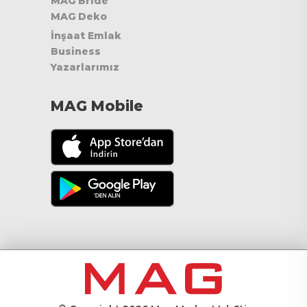
MAG Bride
MAG Deko
İnşaat Emlak
Business
Yazarlarımız
MAG Mobile