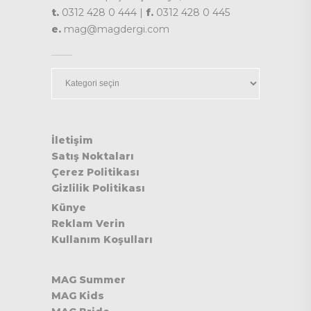
t.
0312 428 0 444 |
f.
0312 428 0 445
e.
mag@magdergi.com
Kategoriler
İletişim
Satış Noktaları
Çerez Politikası
Gizlilik Politikası
Künye
Reklam Verin
Kullanım Koşulları
MAG Summer
MAG Kids