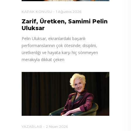
KAPAK KONUSU
1 Ağustos 2026
Zarif, Üretken, Samimi Pelin
Uluksar
Pelin Uluksar, ekranlardaki başarılı
performanslarının çok ötesinde; disiplini,
üretkenliği ve hayata karşı hiç sönmeyen
merakıyla dikkat çeken
YAZARLAR
2 Nisan 2026