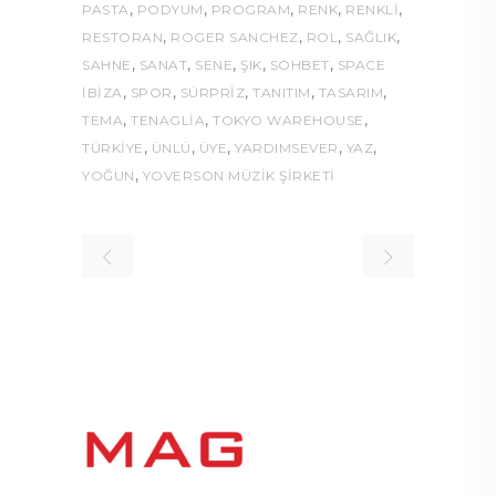
,
,
,
,
,
PASTA
PODYUM
PROGRAM
RENK
RENKLI
,
,
,
,
RESTORAN
ROGER SANCHEZ
ROL
SAĞLIK
,
,
,
,
,
SAHNE
SANAT
SENE
ŞIK
SOHBET
SPACE
,
,
,
,
,
İBIZA
SPOR
SÜRPRIZ
TANITIM
TASARIM
,
,
,
TEMA
TENAGLIA
TOKYO WAREHOUSE
,
,
,
,
,
TÜRKIYE
ÜNLÜ
ÜYE
YARDIMSEVER
YAZ
,
YOĞUN
YOVERSON MÜZIK ŞIRKETI