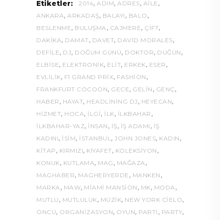
,
,
,
,
Etiketler:
2014
ADIM
ADRES
AILE
,
,
,
,
ANKARA
ARKADAŞ
BALAYI
BALO
,
,
,
,
BESLENME
BULUŞMA
CAJMERE
ÇIFT
,
,
,
,
DAKIKA
DAMAT
DAVET
DAVID MORALES
,
,
,
,
,
DEFILE
DJ
DOĞUM GÜNÜ
DOKTOR
DÜĞÜN
,
,
,
,
,
ELBISE
ELEKTRONIK
ELIT
ERKEK
ESER
,
,
,
EVLILIK
F1 GRAND PRIX
FASHION
,
,
,
,
FRANKFURT COCOON
GECE
GELIN
GENÇ
,
,
,
,
HABER
HAYAT
HEADLINING DJ
HEYECAN
,
,
,
,
,
HIZMET
HOCA
ILGI
ILK
ILKBAHAR
,
,
,
,
İLKBAHAR-YAZ
INSAN
IŞ
IŞ ADAMI
IŞ
,
,
,
,
,
KADINI
ISIM
ISTANBUL
JOHN JONES
KADIN
,
,
,
,
KITAP
KIRMIZI
KIYAFET
KOLEKSİYON
,
,
,
,
KONUK
KUTLAMA
MAG
MAĞAZA
,
,
,
MAGHABER
MAGHERYERDE
MANKEN
,
,
,
,
,
MARKA
MAW
MIAMI MANSION
MK
MODA
,
,
,
,
MUTLU
MUTLULUK
MÜZIK
NEW YORK CIELO
,
,
,
,
,
ÖNCÜ
ORGANIZASYON
OYUN
PARTI
PARTY