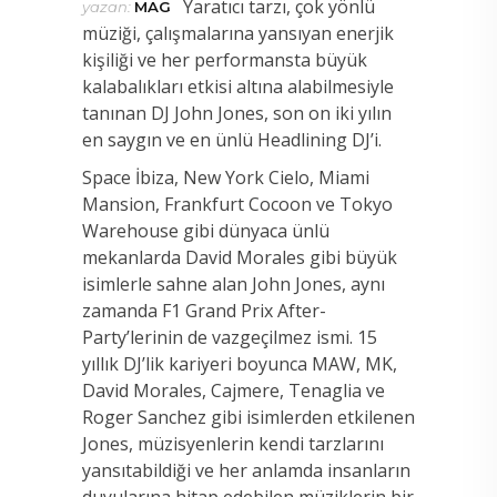
Yaratıcı tarzı, çok yönlü
yazan:
MAG
müziği, çalışmalarına yansıyan enerjik
kişiliği ve her performansta büyük
kalabalıkları etkisi altına alabilmesiyle
tanınan DJ John Jones, son on iki yılın
en saygın ve en ünlü Headlining DJ’i.
Space İbiza, New York Cielo, Miami
Mansion, Frankfurt Cocoon ve Tokyo
Warehouse gibi dünyaca ünlü
mekanlarda David Morales gibi büyük
isimlerle sahne alan John Jones, aynı
zamanda F1 Grand Prix After-
Party’lerinin de vazgeçilmez ismi. 15
yıllık DJ’lik kariyeri boyunca MAW, MK,
David Morales, Cajmere, Tenaglia ve
Roger Sanchez gibi isimlerden etkilenen
Jones, müzisyenlerin kendi tarzlarını
yansıtabildiği ve her anlamda insanların
duyularına hitap edebilen müziklerin bir