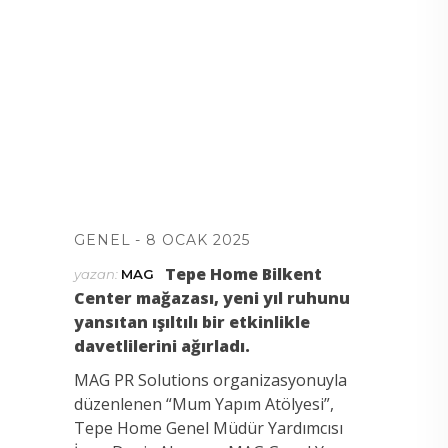
GENEL
8 OCAK 2025
Tepe Home Bilkent
yazan:
MAG
Center ma
ğ
azas
ı
, yeni y
ı
l ruhunu
yans
ı
tan
ışı
lt
ı
l
ı
bir etkinlikle
davetlilerini a
ğı
rlad
ı
.
MAG PR Solutions organizasyonuyla
düzenlenen “Mum Yapım Atölyesi”,
Tepe Home Genel Müdür Yardımcısı