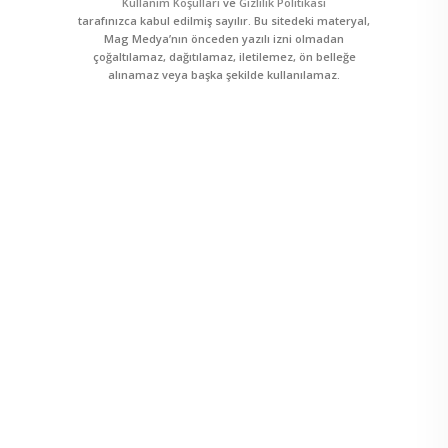
Kullanım Koşulları
ve
Gizlilik Politikası
tarafınızca kabul edilmiş sayılır. Bu sitedeki materyal,
Mag Medya’nın önceden yazılı izni olmadan
çoğaltılamaz, dağıtılamaz, iletilemez, ön belleğe
alınamaz veya başka şekilde kullanılamaz.