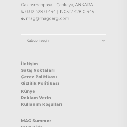
Gaziosmanpaşa – Çankaya, ANKARA
t.
0312 428 0 444 |
f.
0312 428 0 445
e.
mag@magdergi.com
Kategoriler
İletişim
Satış Noktaları
Çerez Politikası
Gizlilik Politikası
Künye
Reklam Verin
Kullanım Koşulları
MAG Summer