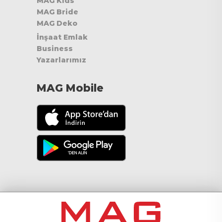
MAG Kids
MAG Bride
MAG Deko
İnşaat Emlak
Business
Yazarlarımız
MAG Mobile