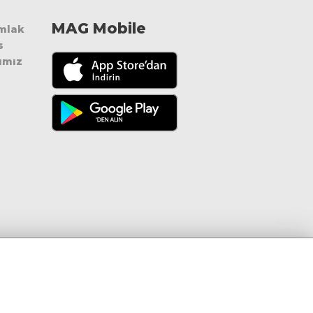
MAG Mobile
Emlak
s
ımız