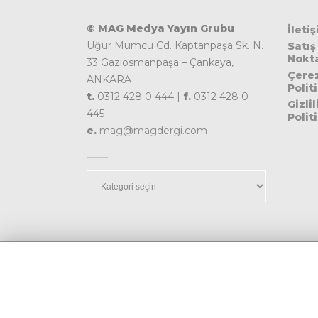
© MAG Medya Yayın Grubu
İleti
Uğur Mumcu Cd. Kaptanpaşa Sk. N.
Satış
Nokta
33 Gaziosmanpaşa – Çankaya,
Çere
ANKARA
Polit
t.
0312 428 0 444 |
f.
0312 428 0
Gizlil
445
Polit
e.
mag@magdergi.com
Kategoriler