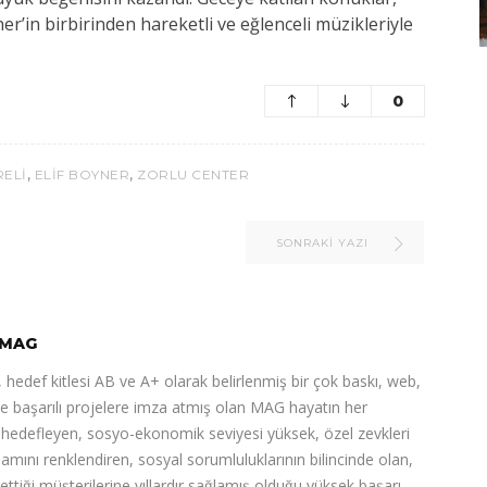
’in birbirinden hareketli ve eğlenceli müzikleriyle
0
,
,
RELI
ELIF BOYNER
ZORLU CENTER
SONRAKI YAZI
MAG
 hedef kitlesi AB ve A+ olarak belirlenmiş bir çok baskı, web,
de başarılı projelere imza atmış olan MAG hayatın her
ı hedefleyen, sosyo-ekonomik seviyesi yüksek, özel zevkleri
şamını renklendiren, sosyal sorumluluklarının bilincinde olan,
 ettiği müşterilerine yıllardır sağlamış olduğu yüksek başarı