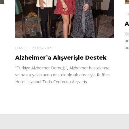
D
A
Ce
ar
bu
DAVET
2 Ocak 2019
Alzheimer’a Alışverişle Destek
“Türkiye Alzheimer Derneği”, Alzheimer hastalarına
ve hasta yakınlarına destek olmak amacıyla Raffles
Hotel İstanbul Zorlu Center’da Alışveriş