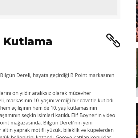
e Kutlama
 Bilgün Dereli, hayata geçirdiği B Point markasının
arını on yıldır aralıksız olarak mücevher
, markasının 10. yaşını verdiği bir davetle kutladı.
hem açılışının hem de 10. yaş kutlamasının
şamının seçkin isimleri katıldı. Elif Boyner’in video
 Point mağazasında, Bilgün Dereli’nin yeni
 altın yaprak motifli yüzük, bileklik ve küpelerden
üyük beğenisini kazandı. Geceye katılan konuklar,