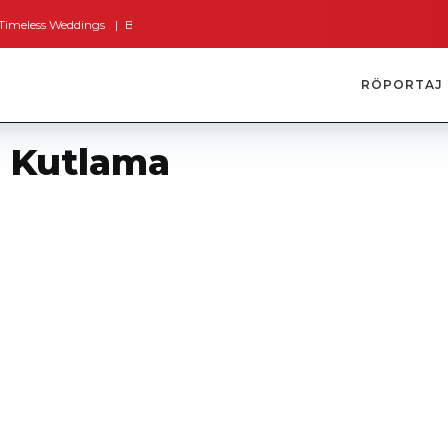
s Weddings
Bodrum’dan İngiltere’ye Kısa Bir Yolculuk
Bodrum’un Altın S
RÖPORTAJ
e Kutlama