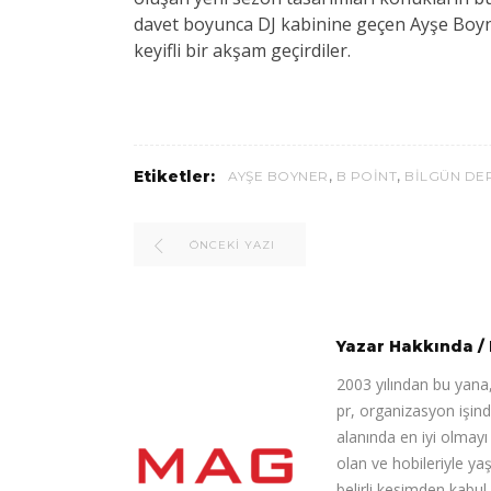
davet boyunca DJ kabinine geçen Ayşe Boyner
keyifli bir akşam geçirdiler.
,
,
Etiketler:
AYŞE BOYNER
B POINT
BILGÜN DE
ÖNCEKI YAZI
Yazar Hakkında
/
2003 yılından bu yana,
pr, organizasyon işin
alanında en iyi olmay
olan ve hobileriyle ya
belirli kesimden kabul