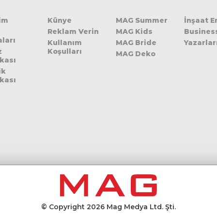
şim
Künye
MAG Summer
İnşaat 
Reklam Verin
MAG Kids
Busines
ları
Kullanım
MAG Bride
Yazarlar
z
Koşulları
MAG Deko
ikası
ik
ikası
© Copyright 2026 Mag Medya Ltd. Şti.