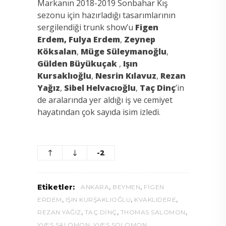
Markanın 2018-2019 Sonbahar Kış
sezonu için hazırladığı tasarımlarının
sergilendiği trunk show’u
Figen
Erdem,
Fulya Erdem
,
Zeynep
Köksalan
,
Müge Süleymanoğlu
,
Gülden Büyükuçak
,
Işın
Kursaklıoğlu
,
Nesrin Kılavuz
,
Rezan
Yağız
,
Sibel Helvacıoğlu
,
Taç Dinç
’in
de aralarında yer aldığı iş ve cemiyet
hayatından çok sayıda isim izledi.
-2
,
,
Etiketler:
ANKARA
BEYMEN
FIGEN
,
,
,
ERDEM
IŞIN KURŞAKLIOĞLU
KVAKLIDERE
,
,
,
REZAN YAĞIZ
TAÇ DINÇ
THOMAS SALOMON
,
YVES SALOMON
YVES SOLOMON