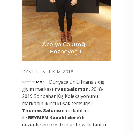
ibel
Açelya Çakıroğlu
Bozbeyoğlu
DAVET
31 EKIM 2018
Dünyaca ünlü Fransız dış
yazan:
MAG
giyim markası
Yves Salomon
, 2018-
2019 Sonbahar Kış Koleksiyonunu
markanın ikinci kuşak temsilcisi
Thomas Salomon
’un katılımı
ile
BEYMEN Kavaklıdere
’de
düzenlenen özel trunk show ile tanıttı.