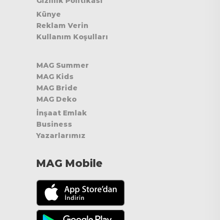
Gizlilik Politikası
Künye
Reklam Verin
Kullanım Koşulları
MAG Summer
MAG Kids
MAG Bride
MAG Deko
İnşaat Emlak
Business
Yazarlarımız
MAG Mobile