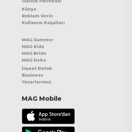
Gizlilik Politikası
Künye
Reklam Verin
Kullanım Koşulları
MAG Summer
MAG Kids
MAG Bride
MAG Deko
İnşaat Emlak
Business
Yazarlarımız
MAG Mobile