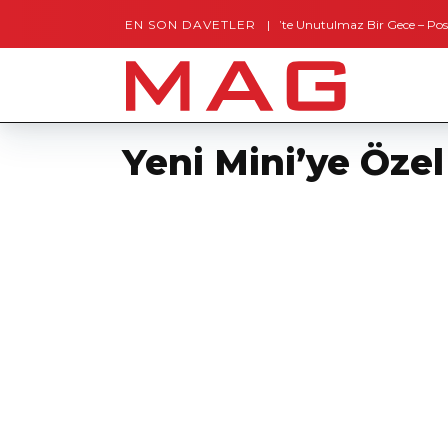
EN SON DAVETLER
Gaziantep’te Unutulmaz Bir Gece – Posh and 
Yeni Mini’ye Özel