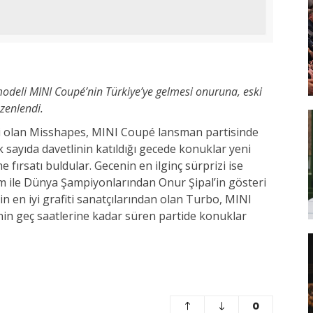
modeli MINI Coupé’nin
Türkiye’ye gelmesi onuruna, eski
üzenlendi.
i olan Misshapes, MINI Coupé lansman partisinde
k sayıda davetlinin katıldığı gecede konuklar yeni
ırsatı buldular. Gecenin en ilginç sürprizi ise
m ile Dünya Şampiyonlarından Onur Şipal’in gösteri
in en iyi grafiti sanatçılarından olan Turbo, MINI
nin geç saatlerine kadar süren partide konuklar
0