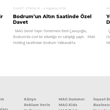
DAVET
,
ETKINLIK
4 Ağustos 2026
AÇ
ir
Bodrum’un Altın Saatinde Özel
Y
Davet
D
MAG Genel Yayın Yönetmeni Beril Çavuşoğlu,
Ça
Bodrum’da özel bir etkinliğe ev sahipliği yaptı. RMA
On
Holding tarafından Bodrum Yalıkavak’ta
Mü
şim
Künye
MAG Summer
İnşaat 
Reklam Verin
MAG Kids
Busines
ları