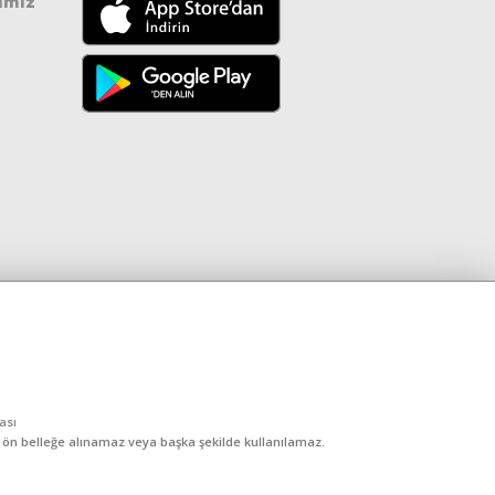
ımız
kası
, ön belleğe alınamaz veya başka şekilde kullanılamaz.