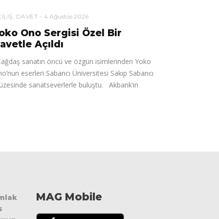
ILIŞ
,
DAVET
4 Ağustos 2026
oko Ono Sergisi Özel Bir
avetle Açıldı
ğdaş sanatın öncü ve özgün isimlerinden Yoko
o’nun eserleri Sabancı Üniversitesi Sakıp Sabancı
zesinde sanatseverlerle buluştu. Akbank’ın
MAG Mobile
Emlak
s