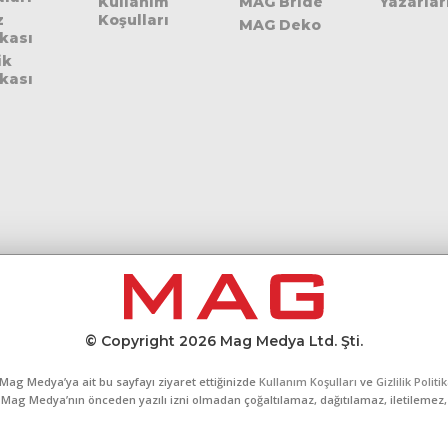
Kullanım
MAG Bride
Yazarlar
z
Koşulları
MAG Deko
ikası
ik
ikası
© Copyright 2026 Mag Medya Ltd. Şti.
Mag Medya’ya ait bu sayfayı ziyaret ettiğinizde
Kullanım Koşulları
ve
Gizlilik Politi
al, Mag Medya’nın önceden yazılı izni olmadan çoğaltılamaz, dağıtılamaz, iletilemez