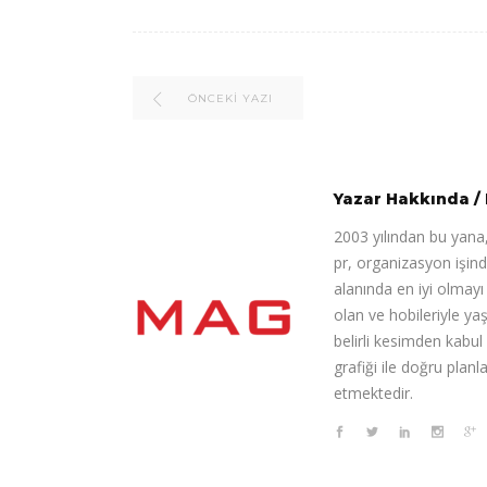
ÖNCEKI YAZI
Yazar Hakkında
/
2003 yılından bu yana,
pr, organizasyon işin
alanında en iyi olmay
olan ve hobileriyle ya
belirli kesimden kabul
grafiği ile doğru pla
etmektedir.