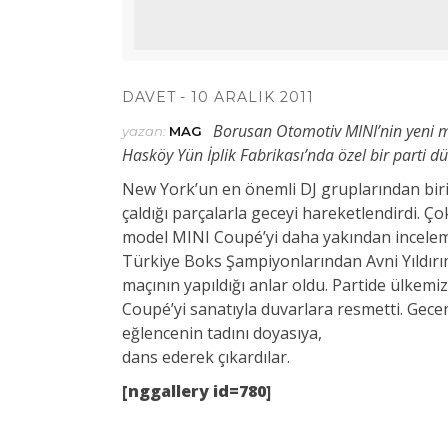
DAVET
10 ARALIK 2011
Borusan Otomotiv MINI’nin yeni 
yazan:
MAG
Hasköy Yün İplik Fabrikası’nda özel bir parti d
New York’un en önemli DJ gruplarından bir
çaldığı parçalarla geceyi hareketlendirdi. Ço
model MINI Coupé’yi daha yakından inceleme f
Türkiye Boks Şampiyonlarından Avni Yıldırı
maçının yapıldığı anlar oldu. Partide ülkemiz
Coupé’yi sanatıyla duvarlara resmetti. Gece
eğlencenin tadını doyasıya,
dans ederek çıkardılar.
[nggallery id=780]