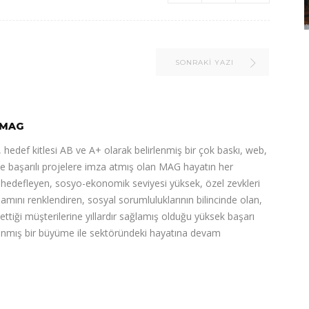
SONRAKI YAZI
MAG
 hedef kitlesi AB ve A+ olarak belirlenmiş bir çok baskı, web,
de başarılı projelere imza atmış olan MAG hayatın her
ı hedefleyen, sosyo-ekonomik seviyesi yüksek, özel zevkleri
şamını renklendiren, sosyal sorumluluklarının bilincinde olan,
 ettiği müşterilerine yıllardır sağlamış olduğu yüksek başarı
nlanmış bir büyüme ile sektöründeki hayatına devam