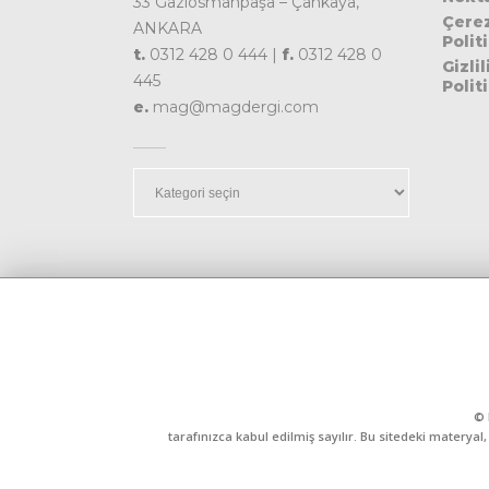
33 Gaziosmanpaşa – Çankaya,
Çere
ANKARA
Polit
t.
0312 428 0 444 |
f.
0312 428 0
Gizlil
445
Polit
e.
mag@magdergi.com
Kategoriler
© 
tarafınızca kabul edilmiş sayılır. Bu sitedeki matery