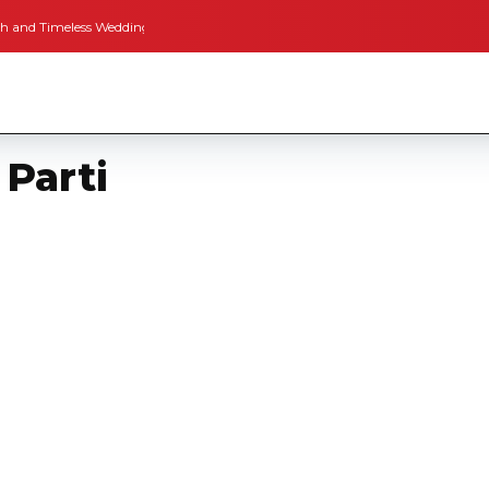
Timeless Weddings
Bodrum’dan İngiltere’ye Kısa Bir Yolculuk
Bodrum’un A
 Parti