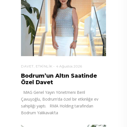
DAVET
,
ETKINLIK
4 Ağustos 2026
Bodrum’un Altın Saatinde
Özel Davet
MAG Genel Yayın Yönetmeni Beril
Çavuşoğlu, Bodrum’da özel bir etkinliğe ev
sahipliği yaptı. RMA Holding tarafından
Bodrum Yalıkavak’ta