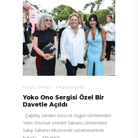
AÇILIŞ
,
DAVET
4 Ağustos 2026
Yoko Ono Sergisi Özel Bir
Davetle Açıldı
Çağdaş sanatın öncü ve özgün isimlerinden
Yoko Ono’nun eserleri Sabancı Üniversitesi
Sakıp Sabancı Müzesinde sanatseverlerle
buluştu. Akbank’ın