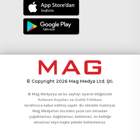
© Copyright 2026 Mag Medya Ltd. Şti.
© Mag Medya’ya ait bu sayfayı ziyaret ettiğinizde
Kullanım Koşulları
ve
Gizlilik Politikası
tarafınızca kabul edilmiş sayılır. Bu sitedeki materyal,
Mag Medya’nın önceden yazılı izni olmadan
çoğaltılamaz, dağıtılamaz, iletilemez, ön belleğe
alınamaz veya başka şekilde kullanılamaz.