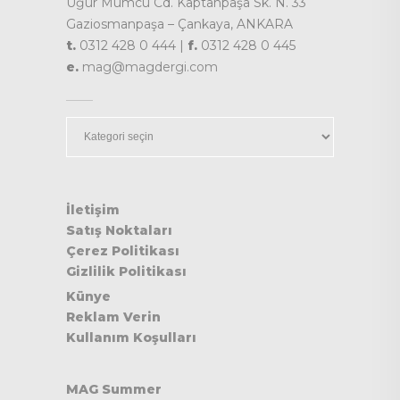
Uğur Mumcu Cd. Kaptanpaşa Sk. N. 33
Gaziosmanpaşa – Çankaya, ANKARA
t.
0312 428 0 444 |
f.
0312 428 0 445
e.
mag@magdergi.com
Kategoriler
İletişim
Satış Noktaları
Çerez Politikası
Gizlilik Politikası
Künye
Reklam Verin
Kullanım Koşulları
MAG Summer