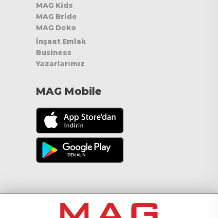
MAG Kids
MAG Bride
MAG Deko
İnşaat Emlak
Business
Yazarlarımız
MAG Mobile