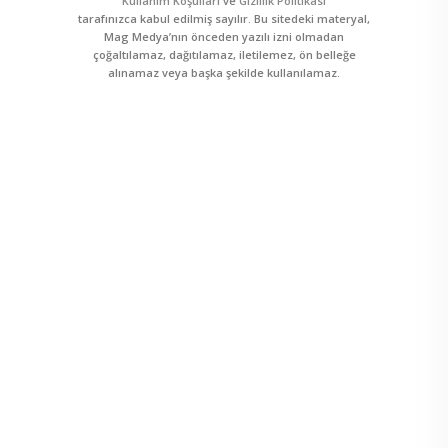
Kullanım Koşulları
ve
Gizlilik Politikası
tarafınızca kabul edilmiş sayılır. Bu sitedeki materyal,
Mag Medya’nın önceden yazılı izni olmadan
çoğaltılamaz, dağıtılamaz, iletilemez, ön belleğe
alınamaz veya başka şekilde kullanılamaz.