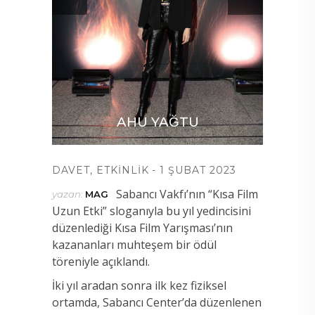
AHU YAĞTU
DAVET
,
ETKINLIK
1 ŞUBAT 2023
Sabancı Vakfı’nın “Kısa Film
yazan:
MAG
Uzun Etki” sloganıyla bu yıl yedincisini
düzenlediği Kısa Film Yarışması’nın
kazananları muhteşem bir ödül
töreniyle açıklandı.
İki yıl aradan sonra ilk kez fiziksel
ortamda, Sabancı Center’da düzenlenen