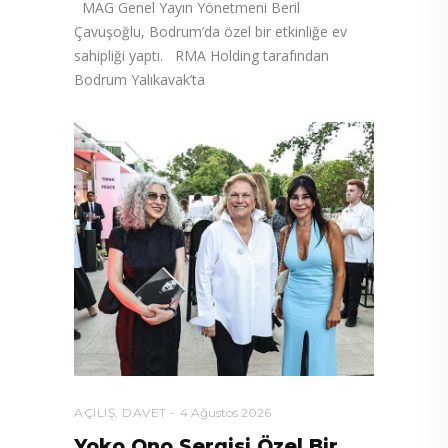
MAG Genel Yayın Yönetmeni Beril
Çavuşoğlu, Bodrum’da özel bir etkinliğe ev
sahipliği yaptı. RMA Holding tarafından
Bodrum Yalıkavak’ta
AÇILIŞ
,
DAVET
4 Ağustos 2026
Yoko Ono Sergisi Özel Bir