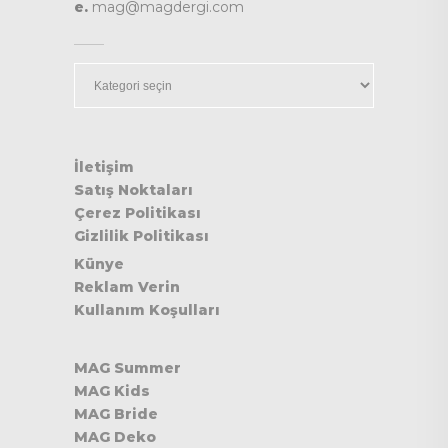
e.
mag@magdergi.com
Kategoriler
İletişim
Satış Noktaları
Çerez Politikası
Gizlilik Politikası
Künye
Reklam Verin
Kullanım Koşulları
MAG Summer
MAG Kids
MAG Bride
MAG Deko