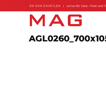
EN SON DAVETLER
Gaziantep’te Unutulmaz Bir Gece – Posh and Timel
AGL0260_700x10