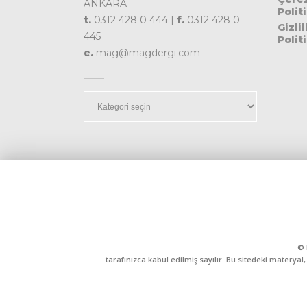
ANKARA
Polit
t.
0312 428 0 444 |
f.
0312 428 0
Gizlil
445
Polit
e.
mag@magdergi.com
Kategoriler
© 
tarafınızca kabul edilmiş sayılır. Bu sitedeki matery