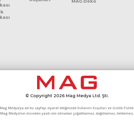
MAG Deko
ikası
ik
ikası
© Copyright 2026 Mag Medya Ltd. Şti.
Mag Medya’ya ait bu sayfayı ziyaret ettiğinizde
Kullanım Koşulları
ve
Gizlilik Politi
al, Mag Medya’nın önceden yazılı izni olmadan çoğaltılamaz, dağıtılamaz, iletilemez