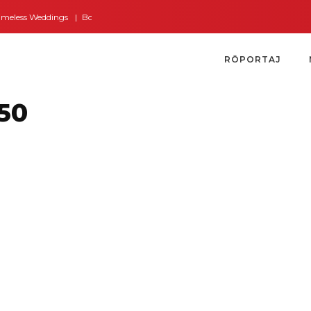
ess Weddings
Bodrum’dan İngiltere’ye Kısa Bir Yolculuk
Bodrum’un Altın
RÖPORTAJ
50