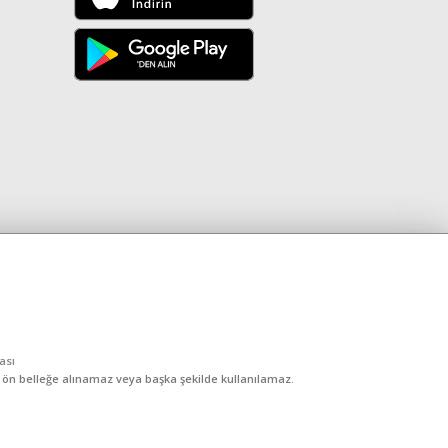
kası
, ön belleğe alınamaz veya başka şekilde kullanılamaz.