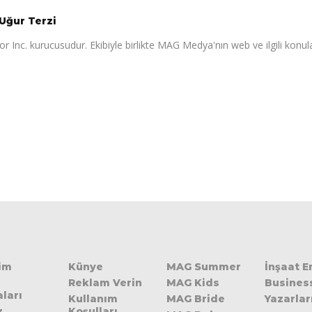
Uğur Terzi
r Inc. kurucusudur. Ekibiyle birlikte MAG Medya'nın web ve ilgili konul
şim
Künye
MAG Summer
İnşaat 
Reklam Verin
MAG Kids
Busines
ları
Kullanım
MAG Bride
Yazarlar
z
Koşulları