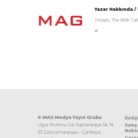
Yazar Hakkında
/
Triceps, The Web Tailo
© MAG Medya Yayın Grubu
İleti
Uğur Mumcu Cd. Kaptanpaşa Sk. N.
Satış
Nokta
33 Gaziosmanpaşa – Çankaya,
Çere