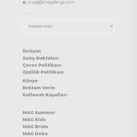
e.
mag@magdergi.com
Kategoriler
İletişim
Satış Noktaları
Çerez Politikası
Gizlilik Politikası
Künye
Reklam Verin
Kullanım Koşulları
MAG Summer
MAG Kids
MAG Bride
MAG Deko