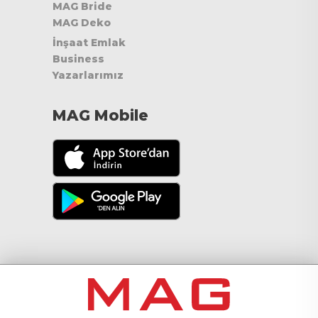
MAG Bride
MAG Deko
İnşaat Emlak
Business
Yazarlarımız
MAG Mobile