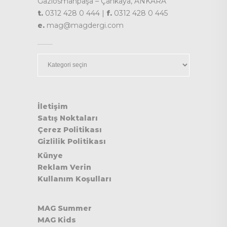
Gaziosmanpaşa – Çankaya, ANKARA
t.
0312 428 0 444 |
f.
0312 428 0 445
e.
mag@magdergi.com
Kategoriler
İletişim
Satış Noktaları
Çerez Politikası
Gizlilik Politikası
Künye
Reklam Verin
Kullanım Koşulları
MAG Summer
MAG Kids