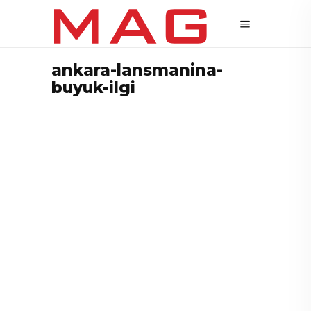
ankara-lansmanina-
buyuk-ilgi