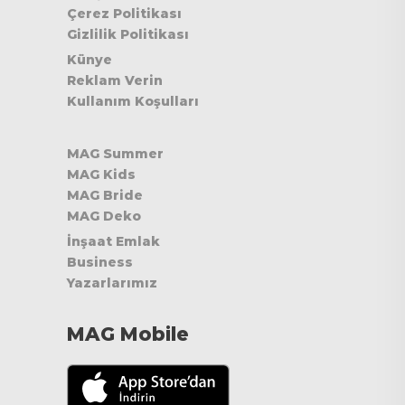
Çerez Politikası
Gizlilik Politikası
Künye
Reklam Verin
Kullanım Koşulları
MAG Summer
MAG Kids
MAG Bride
MAG Deko
İnşaat Emlak
Business
Yazarlarımız
MAG Mobile