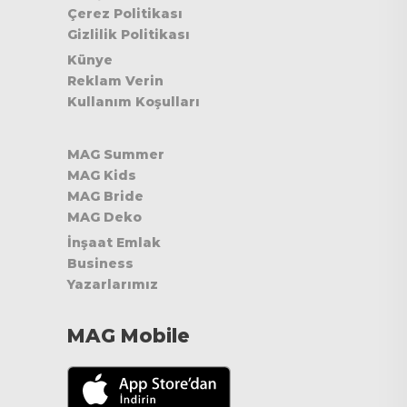
Çerez Politikası
Gizlilik Politikası
Künye
Reklam Verin
Kullanım Koşulları
MAG Summer
MAG Kids
MAG Bride
MAG Deko
İnşaat Emlak
Business
Yazarlarımız
MAG Mobile