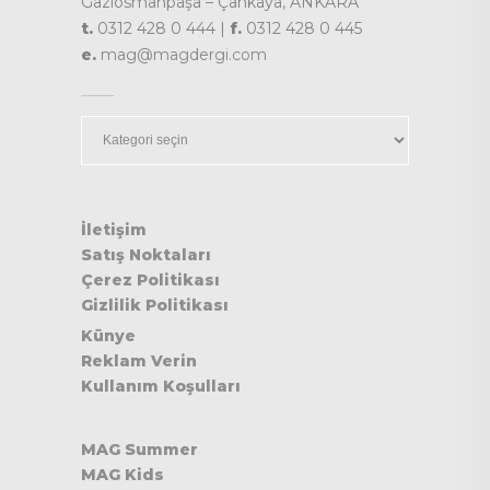
Gaziosmanpaşa – Çankaya, ANKARA
t.
0312 428 0 444 |
f.
0312 428 0 445
e.
mag@magdergi.com
Kategoriler
İletişim
Satış Noktaları
Çerez Politikası
Gizlilik Politikası
Künye
Reklam Verin
Kullanım Koşulları
MAG Summer
MAG Kids