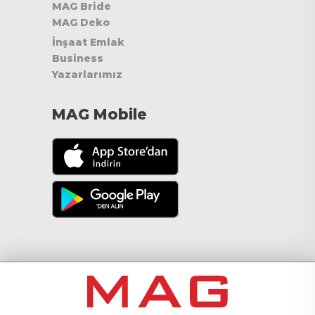
MAG Bride
MAG Deko
İnşaat Emlak
Business
Yazarlarımız
MAG Mobile