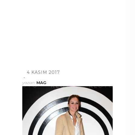
4 KASIM 2017
yazan:
MAG