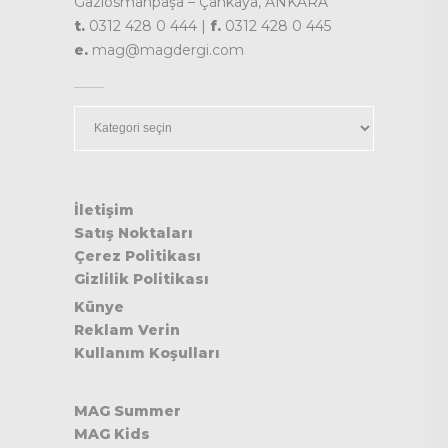
Gaziosmanpaşa – Çankaya, ANKARA
t.
0312 428 0 444 |
f.
0312 428 0 445
e.
mag@magdergi.com
Kategoriler
İletişim
Satış Noktaları
Çerez Politikası
Gizlilik Politikası
Künye
Reklam Verin
Kullanım Koşulları
MAG Summer
MAG Kids