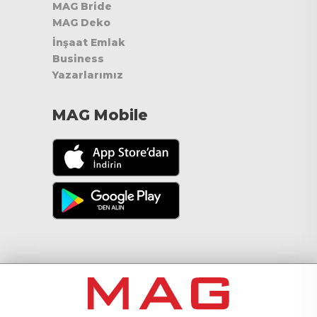
MAG Bride
MAG Deko
İnşaat Emlak
Business
Yazarlarımız
MAG Mobile