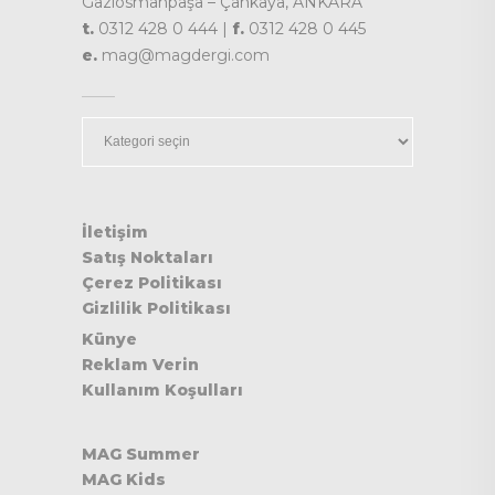
Gaziosmanpaşa – Çankaya, ANKARA
t.
0312 428 0 444 |
f.
0312 428 0 445
e.
mag@magdergi.com
Kategoriler
İletişim
Satış Noktaları
Çerez Politikası
Gizlilik Politikası
Künye
Reklam Verin
Kullanım Koşulları
MAG Summer
MAG Kids