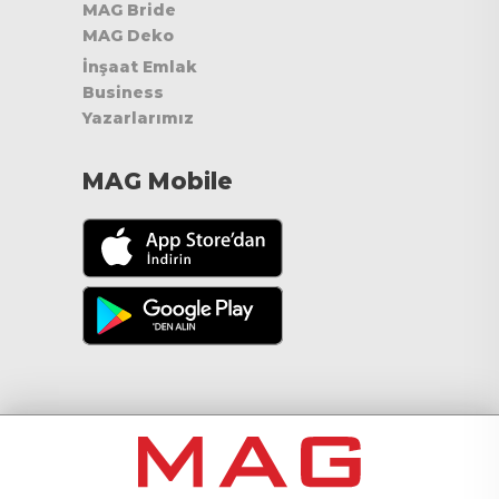
MAG Bride
MAG Deko
İnşaat Emlak
Business
Yazarlarımız
MAG Mobile