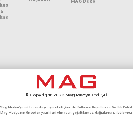
MAG Deko
ikası
ik
ikası
© Copyright 2026 Mag Medya Ltd. Şti.
Mag Medya’ya ait bu sayfayı ziyaret ettiğinizde
Kullanım Koşulları
ve
Gizlilik Politi
al, Mag Medya’nın önceden yazılı izni olmadan çoğaltılamaz, dağıtılamaz, iletilemez