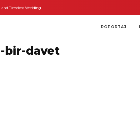
 Timeless Weddings
Bodrum’dan İngiltere’ye Kısa Bir Yolculuk
Bodrum’un
RÖPORTAJ
i-bir-davet