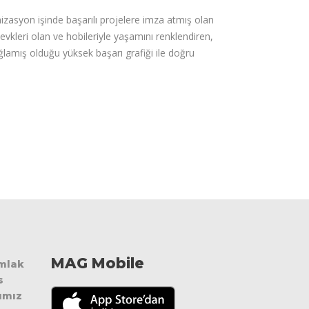
nizasyon işinde başarılı projelere imza atmış olan
kleri olan ve hobileriyle yaşamını renklendiren,
sağlamış olduğu yüksek başarı grafiği ile doğru
MAG Mobile
Emlak
s
ımız