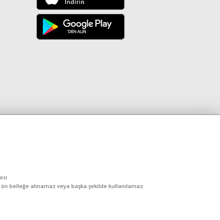
kası
, ön belleğe alınamaz veya başka şekilde kullanılamaz.