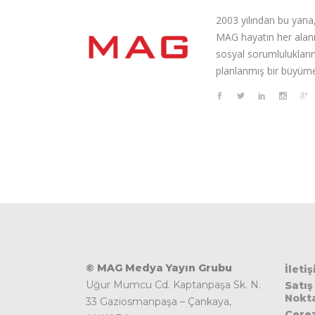
2003 yılından bu yana,
MAG hayatın her alanı
sosyal sorumluluklarını
planlanmış bir büyüme
© MAG Medya Yayın Grubu
İleti
Uğur Mumcu Cd. Kaptanpaşa Sk. N.
Satış
Nokta
33 Gaziosmanpaşa – Çankaya,
Çere