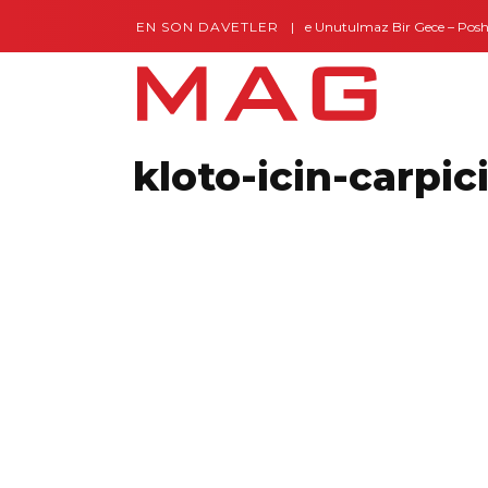
EN SON DAVETLER
Gaziantep’te Unutulmaz Bir Gece – Posh and
kloto-icin-carpic