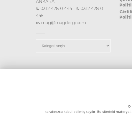
ANKARA
Polit
t.
0312 428 0 444 |
f.
0312 428 0
Gizlil
445
Polit
e.
mag@magdergi.com
Kategoriler
© 
tarafınızca kabul edilmiş sayılır. Bu sitedeki matery