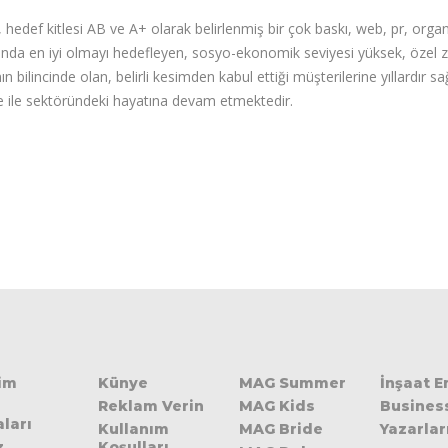
 hedef kitlesi AB ve A+ olarak belirlenmiş bir çok baskı, web, pr, orga
nda en iyi olmayı hedefleyen, sosyo-ekonomik seviyesi yüksek, özel zev
n bilincinde olan, belirli kesimden kabul ettiği müşterilerine yıllardır 
 ile sektöründeki hayatına devam etmektedir.
şim
Künye
MAG Summer
İnşaat 
Reklam Verin
MAG Kids
Busines
ları
Kullanım
MAG Bride
Yazarlar
z
Koşulları