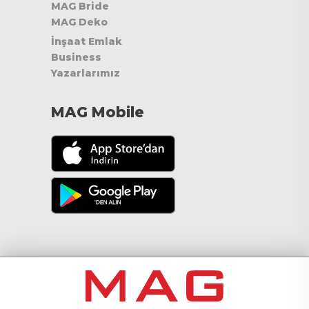
MAG Bride
MAG Deko
İnşaat Emlak
Business
Yazarlarımız
MAG Mobile