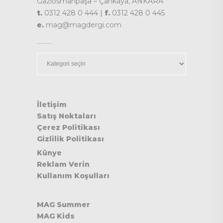
Gaziosmanpaşa – Çankaya, ANKARA
t.
0312 428 0 444 |
f.
0312 428 0 445
e.
mag@magdergi.com
Kategoriler
İletişim
Satış Noktaları
Çerez Politikası
Gizlilik Politikası
Künye
Reklam Verin
Kullanım Koşulları
MAG Summer
MAG Kids