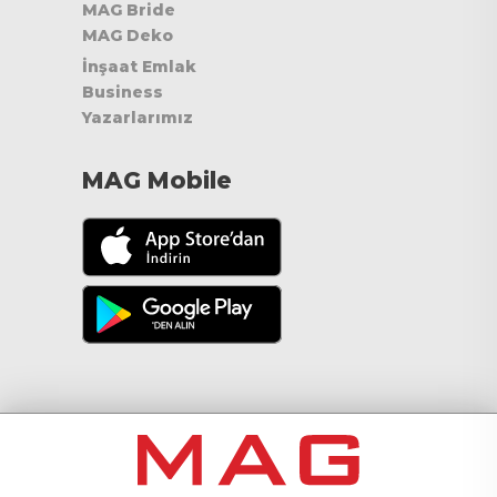
MAG Bride
MAG Deko
İnşaat Emlak
Business
Yazarlarımız
MAG Mobile