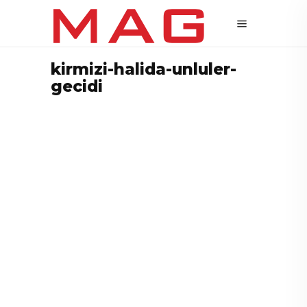
kirmizi-halida-unluler-
gecidi