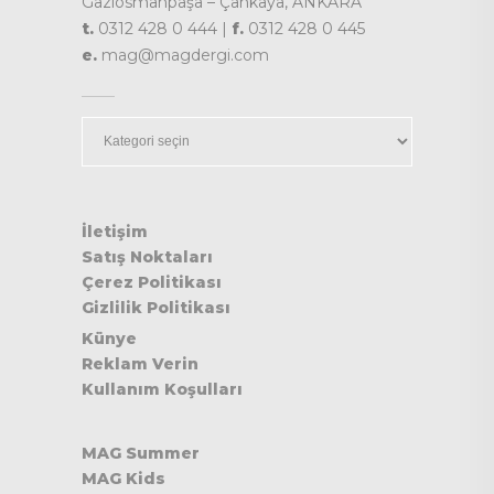
Gaziosmanpaşa – Çankaya, ANKARA
t.
0312 428 0 444 |
f.
0312 428 0 445
e.
mag@magdergi.com
Kategoriler
İletişim
Satış Noktaları
Çerez Politikası
Gizlilik Politikası
Künye
Reklam Verin
Kullanım Koşulları
MAG Summer
MAG Kids