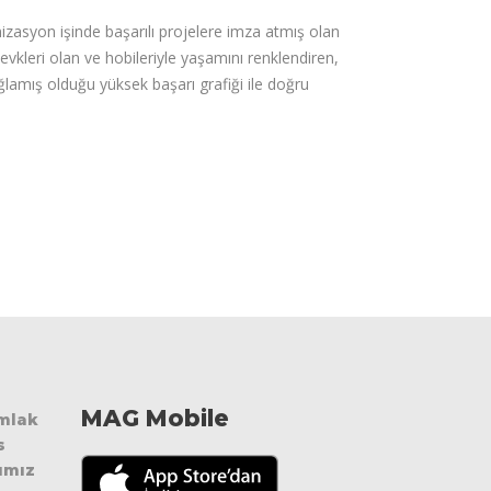
nizasyon işinde başarılı projelere imza atmış olan
kleri olan ve hobileriyle yaşamını renklendiren,
sağlamış olduğu yüksek başarı grafiği ile doğru
MAG Mobile
Emlak
s
ımız