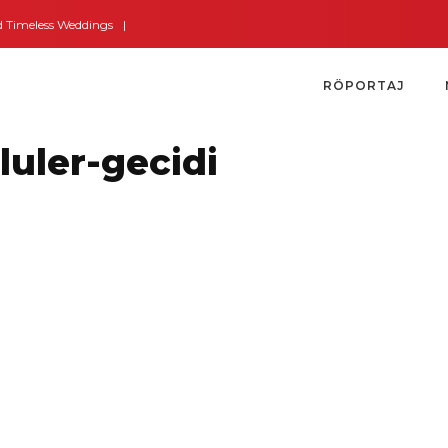
eless Weddings
Bodrum’dan İngiltere’ye Kısa Bir Yolculuk
Bodrum’un Alt
RÖPORTAJ
luler-gecidi