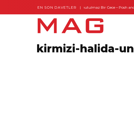
EN SON DAVETLER
Gaziantep’te Unutulmaz Bir Gece – Posh and Tim
kirmizi-halida-un