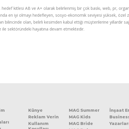
 hedef kitlesi AB ve A+ olarak belirlenmiş bir çok baskı, web, pr, orga
nda en iyi olmayı hedefleyen, sosyo-ekonomik seviyesi yüksek, özel zev
n bilincinde olan, belirli kesimden kabul ettiği müşterilerine yıllardır 
 ile sektöründeki hayatına devam etmektedir.
şim
Künye
MAG Summer
İnşaat 
Reklam Verin
MAG Kids
Busines
ları
Kullanım
MAG Bride
Yazarlar
z
Koşulları