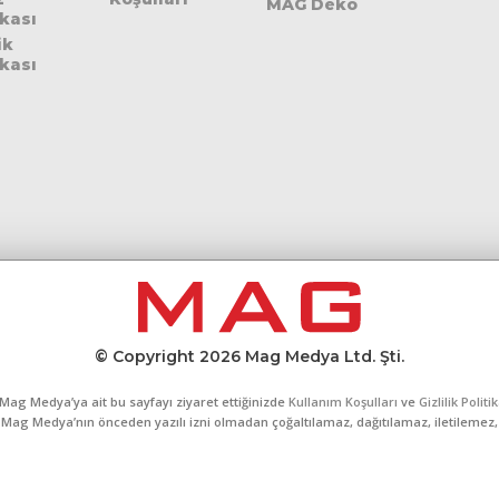
MAG Deko
ikası
ik
ikası
© Copyright 2026 Mag Medya Ltd. Şti.
Mag Medya’ya ait bu sayfayı ziyaret ettiğinizde
Kullanım Koşulları
ve
Gizlilik Politi
al, Mag Medya’nın önceden yazılı izni olmadan çoğaltılamaz, dağıtılamaz, iletilemez