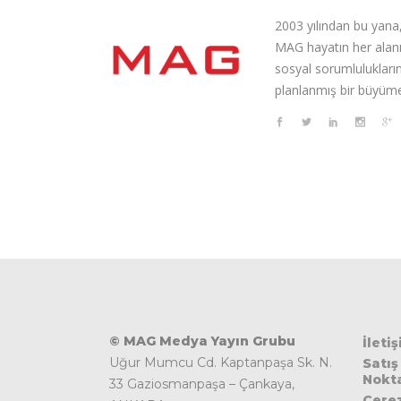
2003 yılından bu yana,
MAG hayatın her alanı
sosyal sorumluluklarını
planlanmış bir büyüme
© MAG Medya Yayın Grubu
İleti
Uğur Mumcu Cd. Kaptanpaşa Sk. N.
Satış
Nokta
33 Gaziosmanpaşa – Çankaya,
Çere