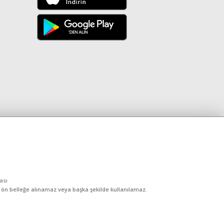
kası
, ön belleğe alınamaz veya başka şekilde kullanılamaz.