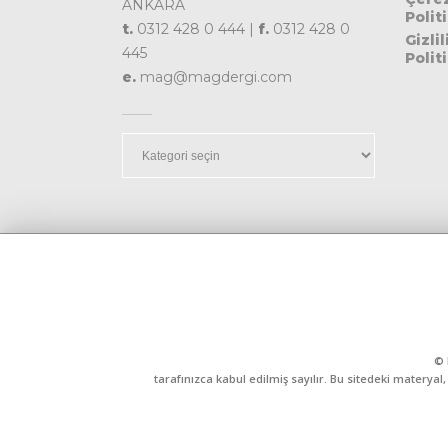
ANKARA
Polit
t.
0312 428 0 444 |
f.
0312 428 0
Gizlil
445
Polit
e.
mag@magdergi.com
Kategoriler
© 
tarafınızca kabul edilmiş sayılır. Bu sitedeki matery