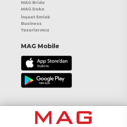
MAG Bride
MAG Deko
İnşaat Emlak
Business
Yazarlarımız
MAG Mobile