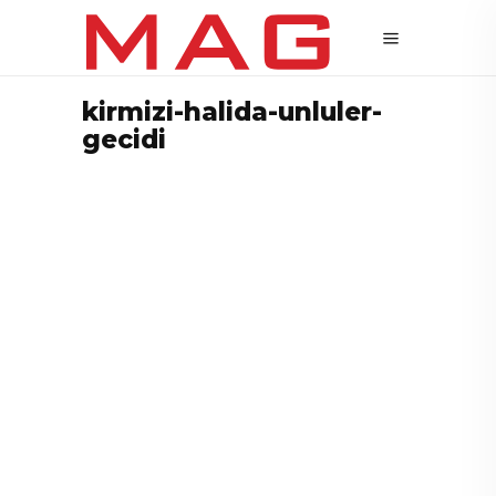
kirmizi-halida-unluler-
gecidi