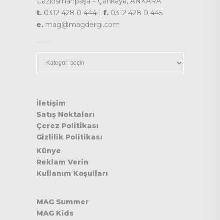
Gaziosmanpaşa – Çankaya, ANKARA
t.
0312 428 0 444 |
f.
0312 428 0 445
e.
mag@magdergi.com
Kategoriler
İletişim
Satış Noktaları
Çerez Politikası
Gizlilik Politikası
Künye
Reklam Verin
Kullanım Koşulları
MAG Summer
MAG Kids