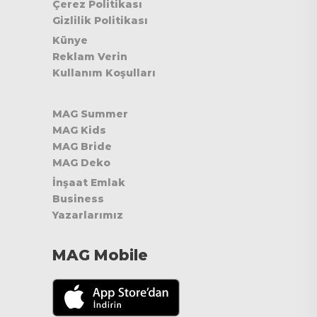
Çerez Politikası
Gizlilik Politikası
Künye
Reklam Verin
Kullanım Koşulları
MAG Summer
MAG Kids
MAG Bride
MAG Deko
İnşaat Emlak
Business
Yazarlarımız
MAG Mobile