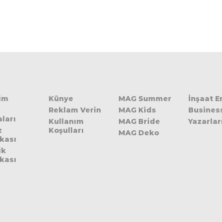
şim
Künye
MAG Summer
İnşaat 
Reklam Verin
MAG Kids
Busines
ları
Kullanım
MAG Bride
Yazarlar
z
Koşulları
MAG Deko
ikası
ik
ikası