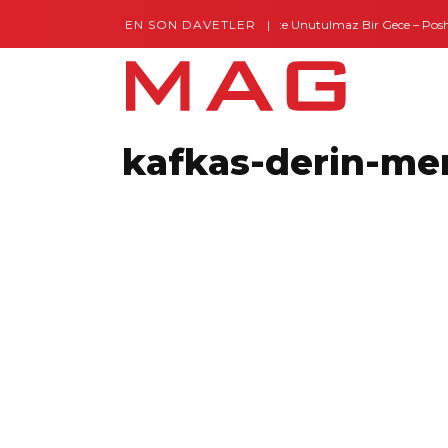
EN SON DAVETLER
Gaziantep’te Unutulmaz Bir Gece – Posh an
kafkas-derin-me