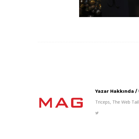
Yazar Hakkında
/
Triceps, The Web Tailo