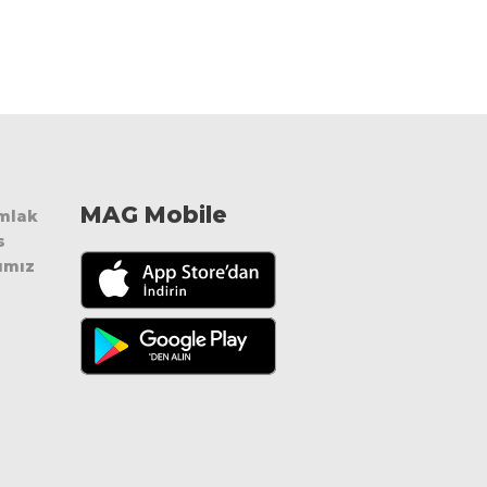
MAG Mobile
Emlak
s
ımız