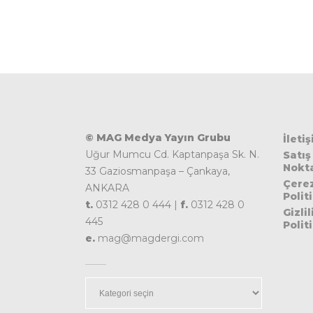
© MAG Medya Yayın Grubu
İleti
Uğur Mumcu Cd. Kaptanpaşa Sk. N.
Satış
Nokta
33 Gaziosmanpaşa – Çankaya,
Çere
ANKARA
Polit
t.
0312 428 0 444 |
f.
0312 428 0
Gizlil
445
Polit
e.
mag@magdergi.com
Kategoriler