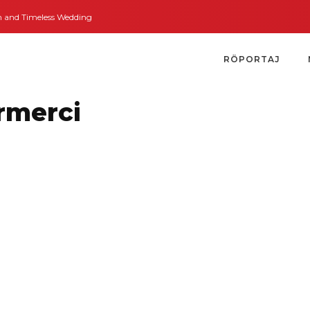
d Timeless Weddings
Bodrum’dan İngiltere’ye Kısa Bir Yolculuk
Bodrum’u
RÖPORTAJ
rmerci