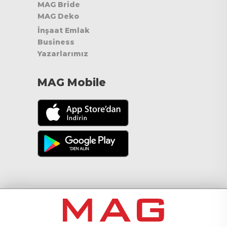
MAG Bride
MAG Deko
İnşaat Emlak
Business
Yazarlarımız
MAG Mobile