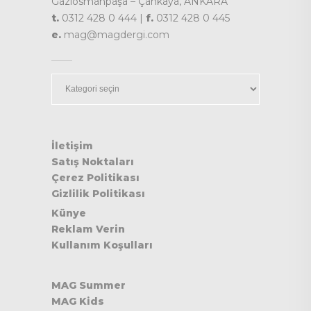
Gaziosmanpaşa – Çankaya, ANKARA
t.
0312 428 0 444 |
f.
0312 428 0 445
e.
mag@magdergi.com
Kategoriler
İletişim
Satış Noktaları
Çerez Politikası
Gizlilik Politikası
Künye
Reklam Verin
Kullanım Koşulları
MAG Summer
MAG Kids