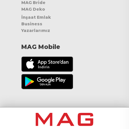
MAG Bride
MAG Deko
İnşaat Emlak
Business
Yazarlarımız
MAG Mobile