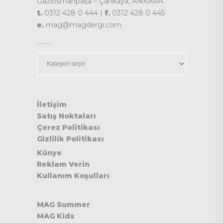
Gaziosmanpaşa – Çankaya, ANKARA
t.
0312 428 0 444 |
f.
0312 428 0 445
e.
mag@magdergi.com
Kategoriler
İletişim
Satış Noktaları
Çerez Politikası
Gizlilik Politikası
Künye
Reklam Verin
Kullanım Koşulları
MAG Summer
MAG Kids