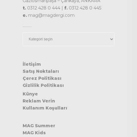
Gaziosmanpaşa – Çankaya, ANKARA
t.
0312 428 0 444 |
f.
0312 428 0 445
e.
mag@magdergi.com
Kategoriler
İletişim
Satış Noktaları
Çerez Politikası
Gizlilik Politikası
Künye
Reklam Verin
Kullanım Koşulları
MAG Summer
MAG Kids