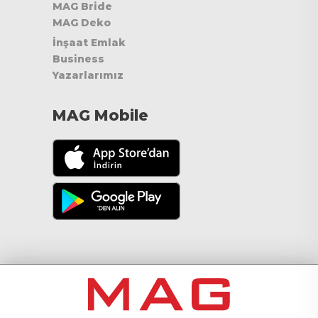
MAG Bride
MAG Deko
İnşaat Emlak
Business
Yazarlarımız
MAG Mobile