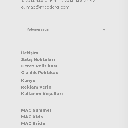
t.
0312 428 0 444 |
f.
0312 428 0 445
e.
mag@magdergi.com
Kategoriler
İletişim
Satış Noktaları
Çerez Politikası
Gizlilik Politikası
Künye
Reklam Verin
Kullanım Koşulları
MAG Summer
MAG Kids
MAG Bride