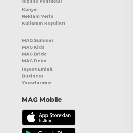
Gizlilik Politikası
Künye
Reklam Verin
Kullanım Koşulları
MAG Summer
MAG Kids
MAG Bride
MAG Deko
İnşaat Emlak
Business
Yazarlarımız
MAG Mobile