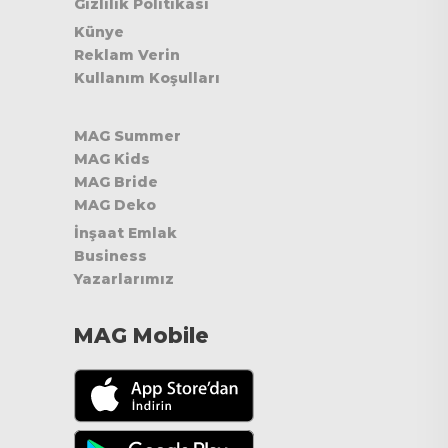
Gizlilik Politikası
Künye
Reklam Verin
Kullanım Koşulları
MAG Summer
MAG Kids
MAG Bride
MAG Deko
İnşaat Emlak
Business
Yazarlarımız
MAG Mobile