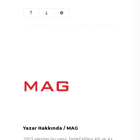
0
Yazar Hakkında
/
MAG
2003 yılından bu yana, hedef kitlesi AB ve A+