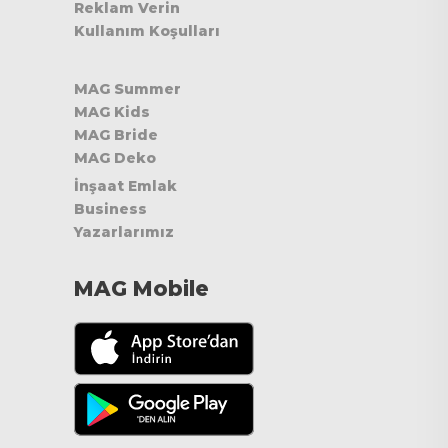
Reklam Verin
Kullanım Koşulları
MAG Summer
MAG Kids
MAG Bride
MAG Deko
İnşaat Emlak
Business
Yazarlarımız
MAG Mobile