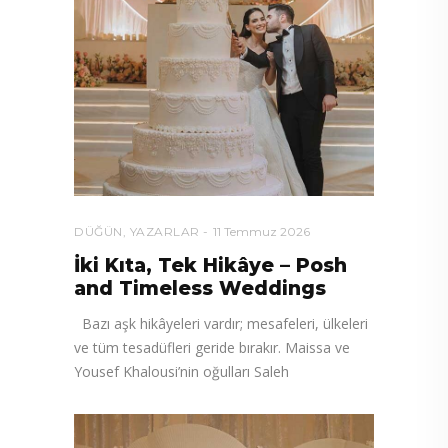
DÜĞÜN
,
YAZARLAR
11 Temmuz 2026
İki Kıta, Tek Hikâye – Posh
and Timeless Weddings
Bazı aşk hikâyeleri vardır; mesafeleri, ülkeleri
ve tüm tesadüfleri geride bırakır. Maissa ve
Yousef Khalousi’nin oğulları Saleh