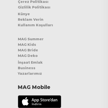
Çerez Politikası
Gizlilik Politikası
Künye
Reklam Verin
Kullanım Koşulları
MAG Summer
MAG Kids
MAG Bride
MAG Deko
İnşaat Emlak
Business
Yazarlarımız
MAG Mobile