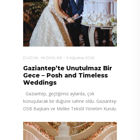
DÜĞÜN
,
YAZARLAR
5 Ağustos 2026
Gaziantep’te Unutulmaz Bir
Gece – Posh and Timeless
Weddings
Gaziantep, geçtiğimiz aylarda, çok
konuşulacak bir düğüne sahne oldu. Gaziantep
OSB Başkanı ve Melike Tekstil Yönetim Kurulu