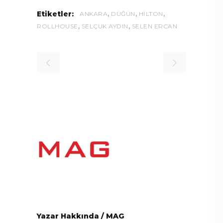
,
,
,
Etiketler:
ANKARA
DÜĞÜN
HILTON
,
,
ROLLHOUSE
SELÇUK AYDIN
SELEN ERCAN
Yazar Hakkında
/
MAG