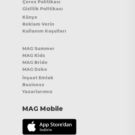
Çerez Politikası
Gizlilik Politikası
Künye
Reklam Verin
Kullanım Koşulları
MAG Summer
MAG Kids
MAG Bride
MAG Deko
İnşaat Emlak
Business
Yazarlarımız
MAG Mobile