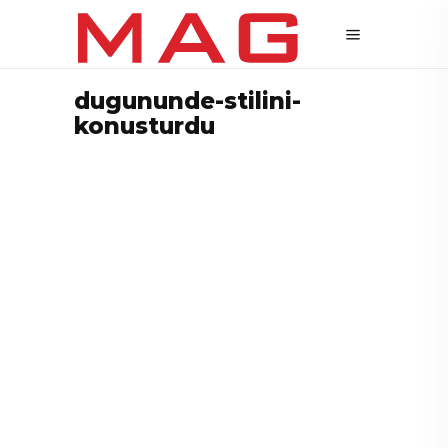
dugununde-stilini-
konusturdu