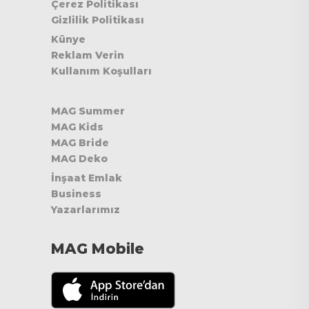
Çerez Politikası
Gizlilik Politikası
Künye
Reklam Verin
Kullanım Koşulları
MAG Summer
MAG Kids
MAG Bride
MAG Deko
İnşaat Emlak
Business
Yazarlarımız
MAG Mobile