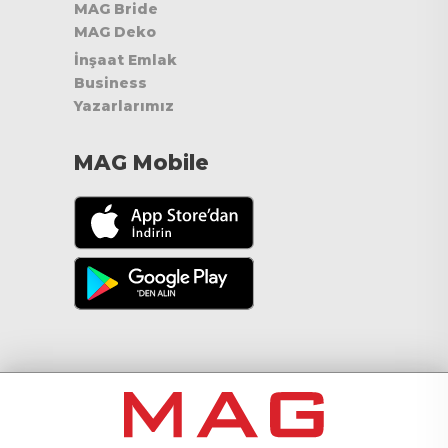
MAG Bride
MAG Deko
İnşaat Emlak
Business
Yazarlarımız
MAG Mobile