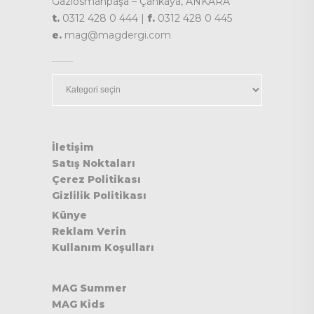
Gaziosmanpaşa – Çankaya, ANKARA
t.
0312 428 0 444 |
f.
0312 428 0 445
e.
mag@magdergi.com
Kategoriler
İletişim
Satış Noktaları
Çerez Politikası
Gizlilik Politikası
Künye
Reklam Verin
Kullanım Koşulları
MAG Summer
MAG Kids