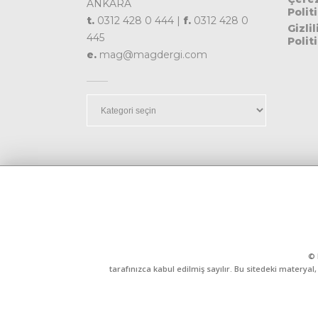
ANKARA
Polit
t.
0312 428 0 444 |
f.
0312 428 0
Gizlil
445
Polit
e.
mag@magdergi.com
Kategoriler
© 
tarafınızca kabul edilmiş sayılır. Bu sitedeki matery