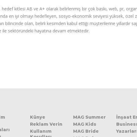
 hedef kitlesi AB ve A+ olarak belirlenmiş bir çok baskı, web, pr, orga
nda en iyi olmayı hedefleyen, sosyo-ekonomik seviyesi yüksek, özel zev
n bilincinde olan, belirli kesimden kabul ettiği müşterilerine yıllardır 
 ile sektöründeki hayatına devam etmektedir.
şim
Künye
MAG Summer
İnşaat 
Reklam Verin
MAG Kids
Busines
ları
Kullanım
MAG Bride
Yazarlar
z
Koşulları