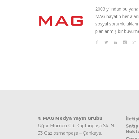
2003 yılından bu yana,
MAG hayatın her alanı
sosyal sorumluluklarını
planlanmış bir büyüme
© MAG Medya Yayın Grubu
İleti
Uğur Mumcu Cd. Kaptanpaşa Sk. N.
Satış
Nokta
33 Gaziosmanpaşa – Çankaya,
Çere