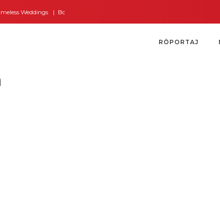
ess Weddings
Bodrum’dan İngiltere’ye Kısa Bir Yolculuk
Bodrum’un Altın 
RÖPORTAJ
n