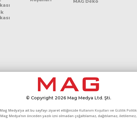
MAG Deko
ikası
ik
ikası
© Copyright 2026 Mag Medya Ltd. Şti.
Mag Medya’ya ait bu sayfayı ziyaret ettiğinizde
Kullanım Koşulları
ve
Gizlilik Politi
al, Mag Medya’nın önceden yazılı izni olmadan çoğaltılamaz, dağıtılamaz, iletilemez