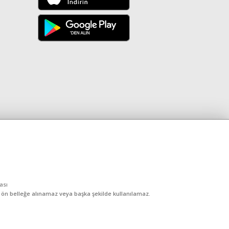
kası
, ön belleğe alınamaz veya başka şekilde kullanılamaz.