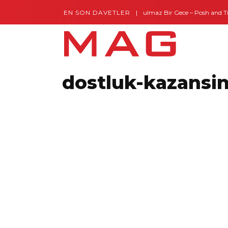
EN SON DAVETLER
Gaziantep’te Unutulmaz Bir Gece – Posh and Timel
dostluk-kazansi