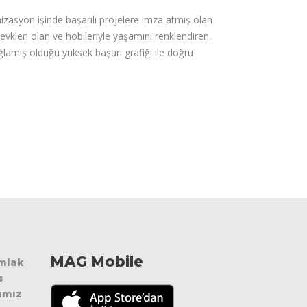
nizasyon işinde başarılı projelere imza atmış olan
kleri olan ve hobileriyle yaşamını renklendiren,
sağlamış olduğu yüksek başarı grafiği ile doğru
MAG Mobile
Emlak
s
ımız