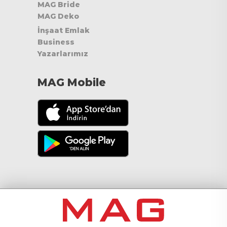
MAG Bride
MAG Deko
İnşaat Emlak
Business
Yazarlarımız
MAG Mobile