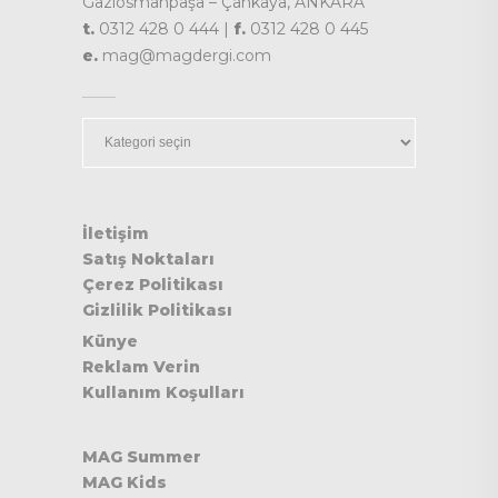
Gaziosmanpaşa – Çankaya, ANKARA
t.
0312 428 0 444 |
f.
0312 428 0 445
e.
mag@magdergi.com
Kategoriler
İletişim
Satış Noktaları
Çerez Politikası
Gizlilik Politikası
Künye
Reklam Verin
Kullanım Koşulları
MAG Summer
MAG Kids