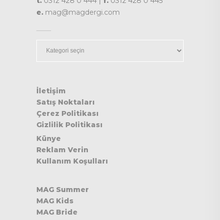
t.
0312 428 0 444 |
f.
0312 428 0 445
e.
mag@magdergi.com
Kategoriler
İletişim
Satış Noktaları
Çerez Politikası
Gizlilik Politikası
Künye
Reklam Verin
Kullanım Koşulları
MAG Summer
MAG Kids
MAG Bride