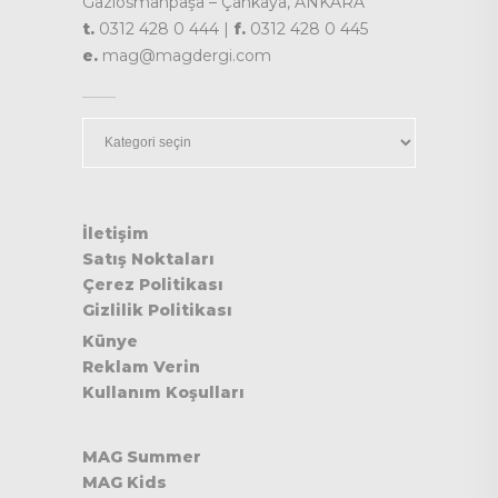
Gaziosmanpaşa – Çankaya, ANKARA
t.
0312 428 0 444 |
f.
0312 428 0 445
e.
mag@magdergi.com
Kategoriler
İletişim
Satış Noktaları
Çerez Politikası
Gizlilik Politikası
Künye
Reklam Verin
Kullanım Koşulları
MAG Summer
MAG Kids