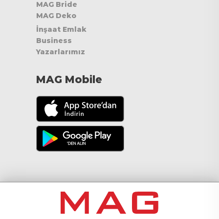
MAG Bride
MAG Deko
İnşaat Emlak
Business
Yazarlarımız
MAG Mobile