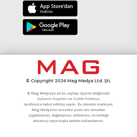
© Copyright 2026 Mag Medya Ltd. Şti.
© Mag Medya’ya ait bu sayfayı ziyaret ettiğinizde
Kullanım Koşulları
ve
Gizlilik Politikası
tarafınızca kabul edilmiş sayılır. Bu sitedeki materyal,
Mag Medya’nın önceden yazılı izni olmadan
çoğaltılamaz, dağıtılamaz, iletilemez, ön belleğe
alınamaz veya başka şekilde kullanılamaz.