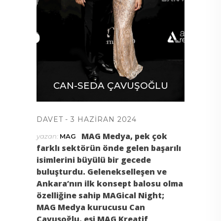
Y,
CAN-SEDA ÇAVUŞOĞLU
YIK
B
DAVET
3 HAZIRAN 2024
MAG Medya, pek
ç
ok
yazan:
MAG
farkl
ı
sekt
ö
r
ü
n
ö
nde gelen ba
ş
ar
ı
l
ı
isimlerini b
ü
y
ü
l
ü
bir gecede
bulu
ş
turdu. Gelenekselle
ş
en ve
Ankara
’n
ı
n ilk konsept balosu olma
ö
zelli
ğ
ine sahip MAGical Night;
MAG Medya kurucusu Can
Ç
avu
ş
o
ğ
lu, e
ş
i MAG Kreatif