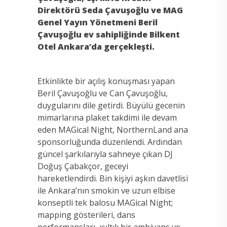
Direkt
ö
r
ü
Seda
Ç
avu
ş
o
ğ
lu ve MAG
Genel Yay
ı
n Y
ö
netmeni Beril
Ç
avu
ş
o
ğ
lu ev sahipli
ğ
inde Bilkent
Otel Ankara
’da ger
ç
ekle
ş
ti.
Etkinlikte bir açılış konuşması yapan
Beril Çavuşoğlu ve Can Çavuşoğlu,
duygularını dile getirdi. Büyülü gecenin
mimarlarına plaket takdimi ile devam
eden MAGical Night, NorthernLand ana
sponsorluğunda düzenlendi. Ardından
güncel şarkılarıyla sahneye çıkan DJ
Doğuş Çabakçor, geceyi
hareketlendirdi. Bin kişiyi aşkın davetlisi
ile Ankara’nın smokin ve uzun elbise
konseptli tek balosu MAGical Night;
mapping gösterileri, dans