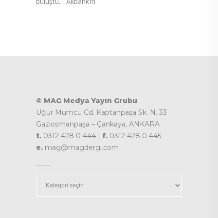
buluştu. Akbank’ın
© MAG Medya Yayın Grubu
Uğur Mumcu Cd. Kaptanpaşa Sk. N. 33
Gaziosmanpaşa – Çankaya, ANKARA
t.
0312 428 0 444 |
f.
0312 428 0 445
e.
mag@magdergi.com
Kategoriler