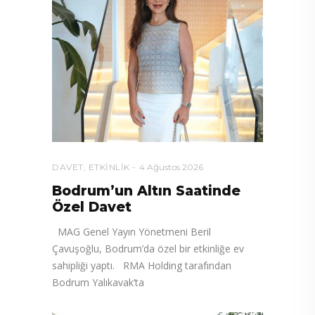
DAVET
,
ETKINLIK
4 Ağustos 2026
Bodrum’un Altın Saatinde
Özel Davet
MAG Genel Yayın Yönetmeni Beril
Çavuşoğlu, Bodrum’da özel bir etkinliğe ev
sahipliği yaptı. RMA Holding tarafından
Bodrum Yalıkavak’ta