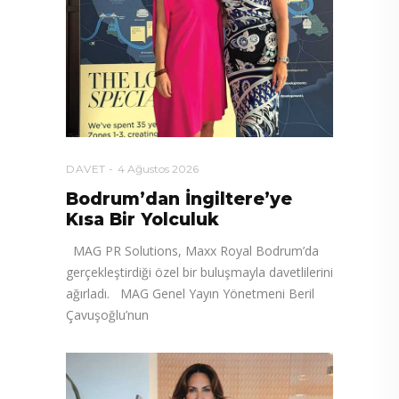
DAVET
4 Ağustos 2026
Bodrum’dan İngiltere’ye
Kısa Bir Yolculuk
MAG PR Solutions, Maxx Royal Bodrum’da
gerçekleştirdiği özel bir buluşmayla davetlilerini
ağırladı. MAG Genel Yayın Yönetmeni Beril
Çavuşoğlu’nun