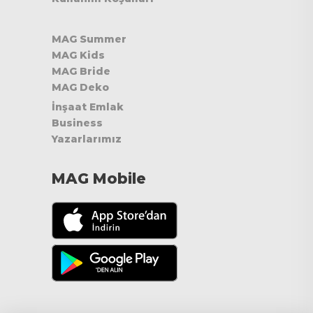
MAG Summer
MAG Kids
MAG Bride
MAG Deko
İnşaat Emlak
Business
Yazarlarımız
MAG Mobile