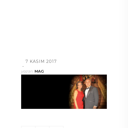
7 KASIM 2017
yazan:
MAG