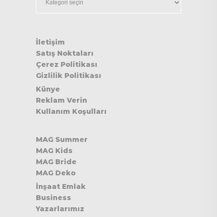
İletişim
Satış Noktaları
Çerez Politikası
Gizlilik Politikası
Künye
Reklam Verin
Kullanım Koşulları
MAG Summer
MAG Kids
MAG Bride
MAG Deko
İnşaat Emlak
Business
Yazarlarımız