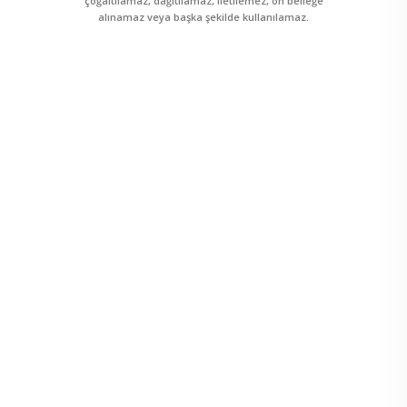
çoğaltılamaz, dağıtılamaz, iletilemez, ön belleğe
alınamaz veya başka şekilde kullanılamaz.