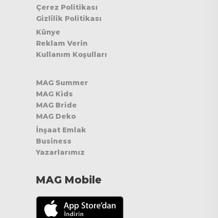
Çerez Politikası
Gizlilik Politikası
Künye
Reklam Verin
Kullanım Koşulları
MAG Summer
MAG Kids
MAG Bride
MAG Deko
İnşaat Emlak
Business
Yazarlarımız
MAG Mobile