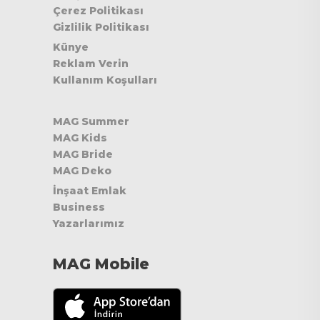
Çerez Politikası
Gizlilik Politikası
Künye
Reklam Verin
Kullanım Koşulları
MAG Summer
MAG Kids
MAG Bride
MAG Deko
İnşaat Emlak
Business
Yazarlarımız
MAG Mobile